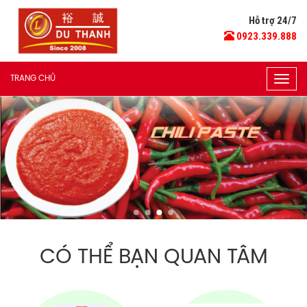
Hỗ trợ 24/7
0923.339.888
TRANG CHỦ
Togg
navig
CÓ THỂ BẠN QUAN TÂM