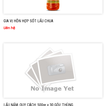
GIA VỊ HỖN HỢP SỐT LẨU CHUA
Liên hệ
LẨU NẤM, QUY CÁCH: 500gr x 30 GÓI/ THÙNG