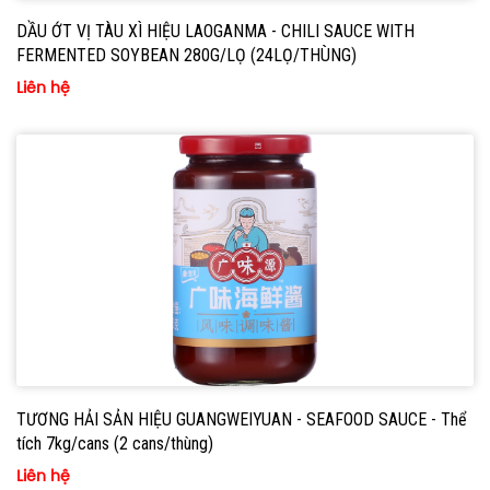
DẦU ỚT VỊ TÀU XÌ HIỆU LAOGANMA - CHILI SAUCE WITH
FERMENTED SOYBEAN 280G/LỌ (24LỌ/THÙNG)
Liên hệ
TƯƠNG HẢI SẢN HIỆU GUANGWEIYUAN - SEAFOOD SAUCE - Thể
tích 7kg/cans (2 cans/thùng)
Liên hệ