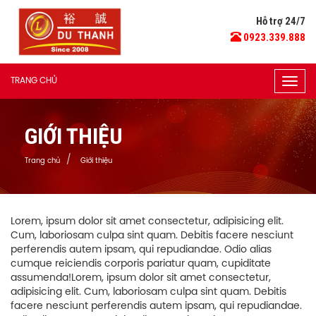
Hỗ trợ 24/7
0923.339.888
TRANG CHỦ
Togg
navig
GIỚI THIỆU
Trang chủ
Giới thiệu
Lorem, ipsum dolor sit amet consectetur, adipisicing elit.
Cum, laboriosam culpa sint quam. Debitis facere nesciunt
perferendis autem ipsam, qui repudiandae. Odio alias
cumque reiciendis corporis pariatur quam, cupiditate
assumenda!Lorem, ipsum dolor sit amet consectetur,
adipisicing elit. Cum, laboriosam culpa sint quam. Debitis
facere nesciunt perferendis autem ipsam, qui repudiandae.