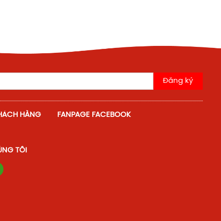
Miến Tươi Sợi Rộng (Fresh Sweet Potato
Vermicelli Wide)
Đăng ký
HÁCH HÀNG
FANPAGE FACEBOOK
Hạt Hướng Dương vị Caramel
(Sunflower Seeds Caramel Flavor), Khối
lượng:10kg/thùng
ÚNG TÔI