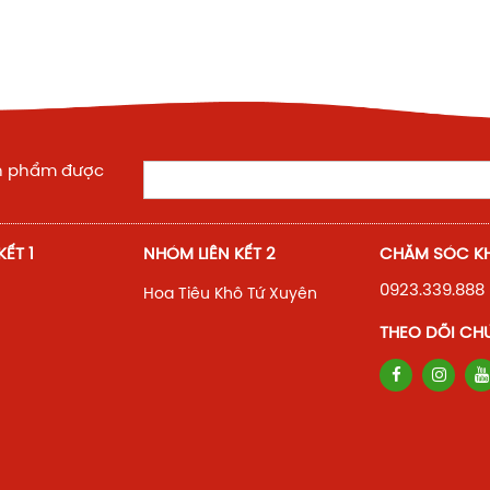
ản phẩm được
ẾT 1
NHÓM LIÊN KẾT 2
CHĂM SÓC K
0923.339.888
Hoa Tiêu Khô Tứ Xuyên
THEO DÕI CH