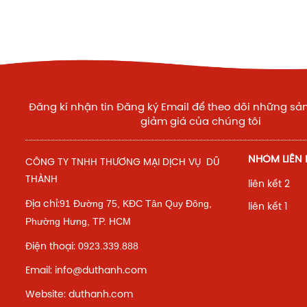
Đăng kí nhận tin Đăng ký Email để theo dõi những s
giảm giá của chúng tôi
NHÓM LIÊN K
CÔNG TY TNHH THƯƠNG MẠI DỊCH VỤ DŨ
THÀNH
liên kết 2
91 Đường 75, KĐC Tân Quy Đông,
Địa chỉ:
liên kết 1
Phường Hưng,
TP. HCM
0923.339.888
Điện thoại:
Email: info@duthanh.com
Website: duthanh.com