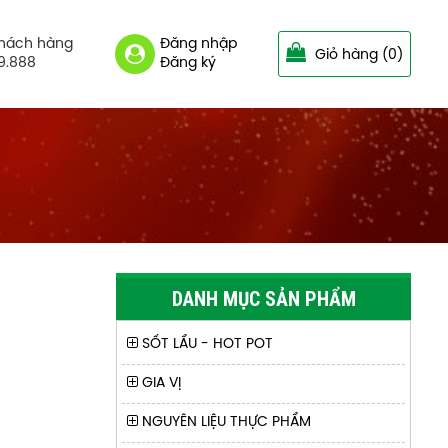
khách hàng
Đăng nhập
Giỏ hàng
(0)
9.888
Đăng ký
Khoai mỳ lát
DANH MỤC SẢN PHẨM
Hạt điều vỏ lụa Jumbo 170g
SỐT LẨU - HOT POT
GIA VỊ
NGUYÊN LIỆU THỰC PHẨM