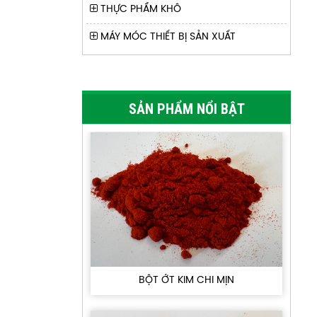
THỰC PHẨM KHÔ
MÁY MÓC THIẾT BỊ SẢN XUẤT
KIM CHI CẢI THẢO
SẢN PHẨM NỔI BẬT
BỘT ỚT KIM CHI MỊN