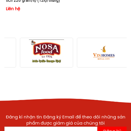
tích 226 gram/lọ (12lọ/thùng)
Liên hệ
Đăng kí nhận tin Đăng ký Email để theo dõi những sản
phẩm được giảm giá của chúng tôi