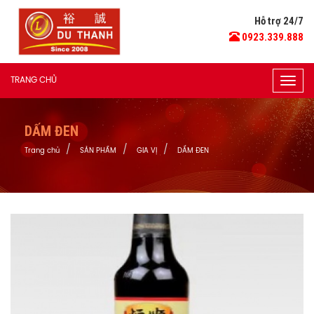
Hỗ trợ 24/7
0923.339.888
TRANG CHỦ
Togg
navig
DẤM ĐEN
Trang chủ
SẢN PHẨM
GIA VỊ
DẤM ĐEN