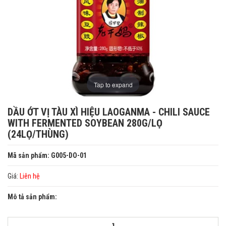
Tap to expand
DẦU ỚT VỊ TÀU XÌ HIỆU LAOGANMA - CHILI SAUCE
WITH FERMENTED SOYBEAN 280G/LỌ
(24LỌ/THÙNG)
Mã sản phẩm: G005-DO-01
Giá:
Liên hệ
Mô tả sản phẩm: