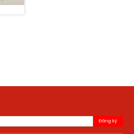
Ớt khô trái
Ớt cô đặc
Đăng ký