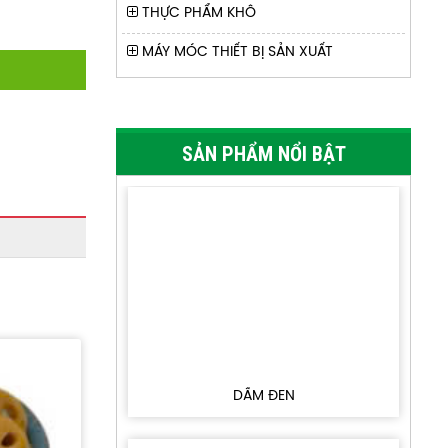
THỰC PHẨM KHÔ
MÁY MÓC THIẾT BỊ SẢN XUẤT
TƯƠNG HẢI SẢN HIỆU GUANGWEIYUAN -
SẢN PHẨM NỔI BẬT
SEAFOOD SAUCE - Thể tích 7kg/cans (2
cans/thùng)
DẤM ĐEN