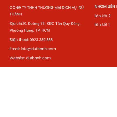
NHÓM LIÊN K
CÔNG TY TNHH THƯƠNG MẠI DỊCH VỤ DŨ
THÀNH
liên kết 2
91 Đường 75, KĐC Tân Quy Đông,
Địa chỉ:
liên kết 1
Phường Hưng,
TP. HCM
0923.339.888
Điện thoại:
Email: info@duthanh.com
Website: duthanh.com