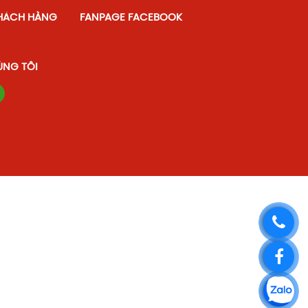
HÁCH HÀNG
FANPAGE FACEBOOK
Cà chua cô đặc - Đã gọt vỏ
ÚNG TÔI
cà chua thái hạt lựu