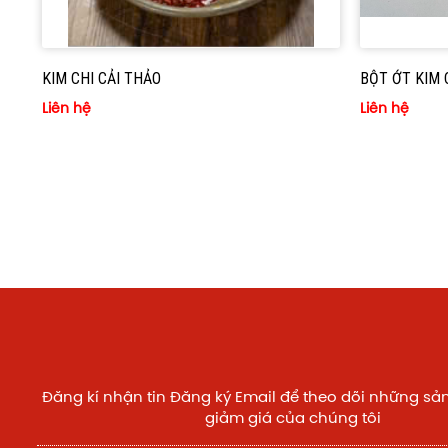
KIM CHI CẢI THẢO
BỘT ỚT KIM 
Liên hệ
Liên hệ
Đăng kí nhận tin Đăng ký Email để theo dõi những s
giảm giá của chúng tôi