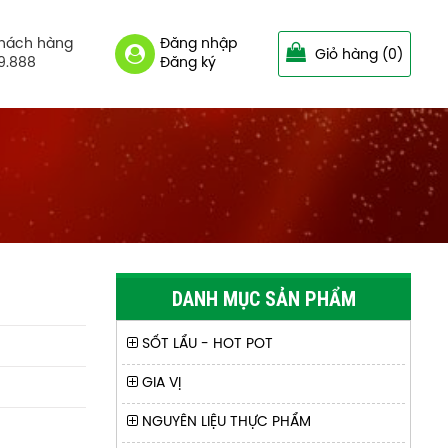
khách hàng
Đăng nhập
Giỏ hàng
(0)
9.888
Đăng ký
TƯƠNG SA CHÀ HIỆU GUANGWEIYUAN -
SA CHA SAUCE - Thể tích 226 gram/lọ
(12lọ/thùng)
DANH MỤC SẢN PHẨM
DẦU ỚT VỊ TÀU XÌ HIỆU LAOGANMA -
SỐT LẨU - HOT POT
CHILI SAUCE WITH FERMENTED SOYBEAN
280G/LỌ (24LỌ/THÙNG)
GIA VỊ
NGUYÊN LIỆU THỰC PHẨM